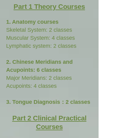
Part 1 Theory Courses
1. Anatomy courses
Skeletal System: 2 classes
Muscular System: 4 classes
Lymphatic system: 2 classes
2. Chinese Meridians and
Acupoints: 6 classes
Major Meridians: 2 classes
Acupoints: 4 classes
3. Tongue Diagnosis：2 classes
Part 2 Clinical Practical
Courses