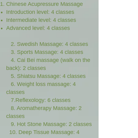
Chinese Acupressure Massage
Introduction level: 4 classes
Intermediate level: 4 classes
Advanced level: 4 classes
2. Swedish Massage: 4 classes
3. Sports Massage: 4 classes
4. Cai Bei massage (walk on the
back): 2 classes
5. Shiatsu Massage: 4 classes
6. Weight loss massage: 4
classes
7.Reflexology: 6 classes
8. Aromatherapy Massage: 2
classes
9. Hot Stone Massage: 2 classes
10. Deep Tissue Massage: 4