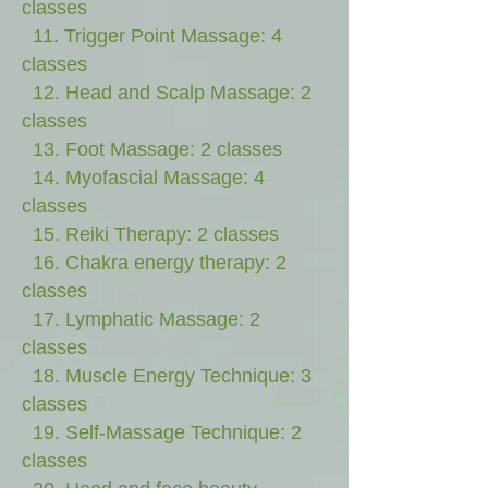
classes
11. Trigger Point Massage: 4
classes
12. Head and Scalp Massage: 2
classes
13. Foot Massage: 2 classes
14. Myofascial Massage: 4
classes
15. Reiki Therapy: 2 classes
16. Chakra energy therapy: 2
classes
17. Lymphatic Massage: 2
classes
18. Muscle Energy Technique: 3
classes
19. Self-Massage Technique: 2
classes