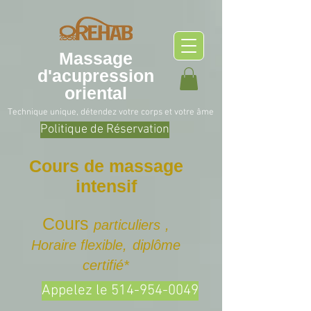
Massage
d'acupression
oriental
Technique unique, détendez votre corps et votre âme
Politique de Réservation
Cours de massage
intensif
Cours
particuliers
,
Horaire flexible,
diplôme
certifié*
Appelez le 514-954-0049